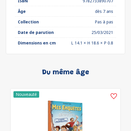
ISBN
9782733890707
Âge
dès 7 ans
Collection
Pas à pas
Date de parution
25/03/2021
Dimensions en cm
L 14.1 × H 18.6 × P 0.8
Du même âge