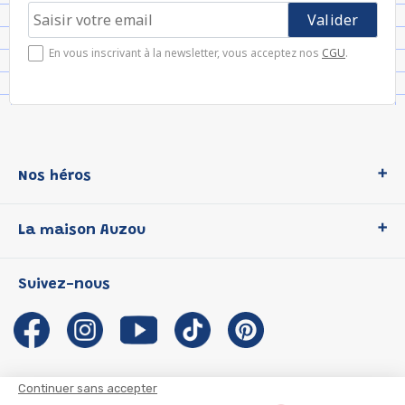
En vous inscrivant à la newsletter, vous acceptez nos
CGU
.
Nos héros
Loup
La maison Auzou
P'tit Loup
Les Héros du CP
Qui sommes-nous ?
Suivez-nous
Les Influenceuses
Notre histoire
Migali
Auzou s'engage
Petite Taupe
Auteurs et illustrateurs Auzou
Azuro
Nous rejoindre
Continuer sans accepter
Ma Boîte à Héros
Nous contacter