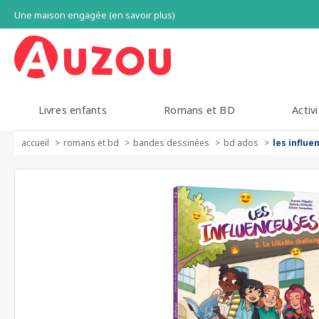
Une maison engagée (en savoir plus)
Livres enfants
Romans et BD
Activi
accueil
romans et bd
bandes dessinées
bd ados
les influe