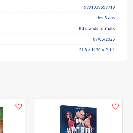
9791039557719
dès 8 ans
Bd grands formats
07/05/2025
L 21.8 × H 30 × P 1.1