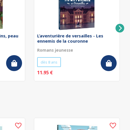
ins, peau
L’aventurière de versailles - Les
ennemis de la couronne
Romans jeunesse
dès 8 ans
11.95 €