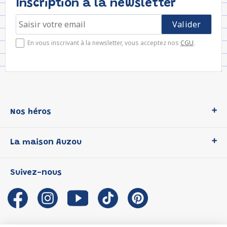
Inscription à la newsletter
En vous inscrivant à la newsletter, vous acceptez nos
CGU
.
Nos héros
Loup
La maison Auzou
P'tit Loup
Les Héros du CP
Qui sommes-nous ?
Suivez-nous
Les Influenceuses
Notre histoire
Migali
Auzou s'engage
Petite Taupe
Auteurs et illustrateurs Auzou
Azuro
Nous rejoindre