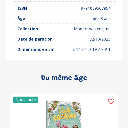
ISBN
9791039567954
Âge
dès 8 ans
Collection
Mon roman enigme
Date de parution
02/10/2025
Dimensions en cm
L 14.3 × H 19.7 × P 1
Du même âge