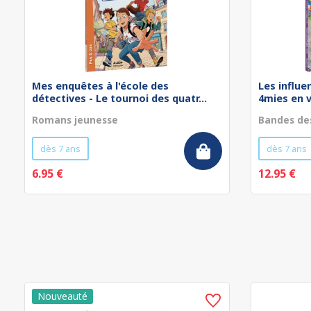
Mes enquêtes à l'école des
Les influe
détectives - Le tournoi des quatr...
4mies en 
Romans jeunesse
Bandes de
dès 7 ans
dès 7 ans
6.95 €
12.95 €