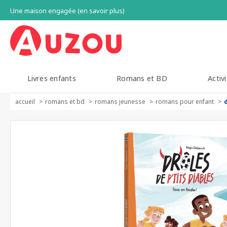
Une maison engagée (en savoir plus)
Livres enfants
Romans et BD
Activi
accueil
romans et bd
romans jeunesse
romans pour enfant
d