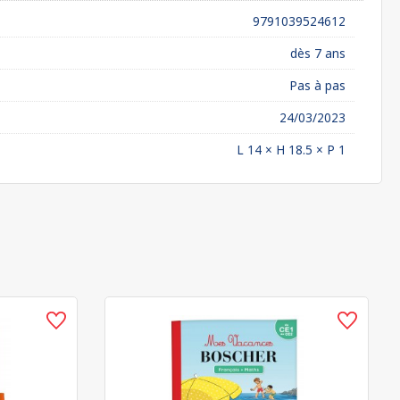
9791039524612
dès 7 ans
Pas à pas
24/03/2023
L 14 × H 18.5 × P 1