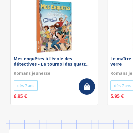
Mes enquêtes à l'école des
Le maître 
détectives - Le tournoi des quatr...
verre
Romans jeunesse
Romans je
dès 7 ans
dès 7 ans
6.95 €
5.95 €