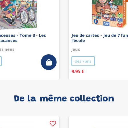
nceuses - Tome 3 - Les
Jeu de cartes - Jeu de 7 fam
vacances
l'école
ssinées
Jeux
dès 7 ans
9.95 €
De la même collection