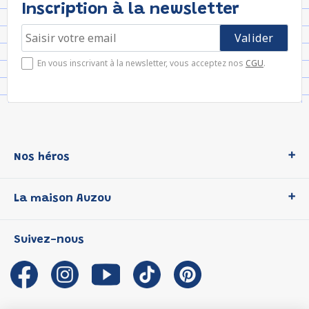
Inscription à la newsletter
En vous inscrivant à la newsletter, vous acceptez nos
CGU
.
Nos héros
Loup
La maison Auzou
P'tit Loup
Les Héros du CP
Qui sommes-nous ?
Suivez-nous
Les Influenceuses
Notre histoire
Migali
Auzou s'engage
Petite Taupe
Auteurs et illustrateurs Auzou
Azuro
Nous rejoindre