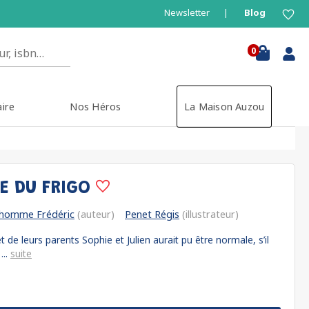
Newsletter
Blog
0
aire
Nos Héros
La Maison Auzou
IE DU FRIGO
'homme Frédéric
(auteur)
Penet Régis
(illustrateur)
de leurs parents Sophie et Julien aurait pu être normale, s’il
...
suite