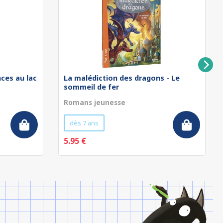
nces au lac
La malédiction des dragons - Le
sommeil de fer
Romans jeunesse
dès 7 ans
5.95 €