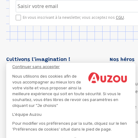
En vous inscrivant à la newsletter, vous acceptez nos
CGU
.
Cultivons l'imagination !
Nos héros
Continuer sans accepter
Loup
P'tit Loup
Nous utilisons des cookies afin de
vous accompagner au mieux lors de
Les Héros du
votre visite et vous proposer ainsi la
Les Influenc
meilleure expérience qui soit en toute sécurité. Si vous le
Migali
souhaitez, vous êtes libres de revoir ces paramètres en
cliquant sur "Je choisis"
Petite Taupe
Azuro
L'équipe Auzou
Ma Boîte à H
Pour modifier vos préférences par la suite, cliquez sur le lien
'Préférences de cookies' situé dans le pied de page.