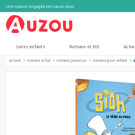
Une maison engagée (en savoir plus)
Livres enfants
Romans et BD
Activi
accueil
romans et bd
romans jeunesse
romans pour enfant
s