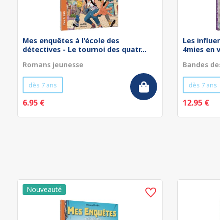
Mes enquêtes à l'école des
Les influe
détectives - Le tournoi des quatr...
4mies en 
Romans jeunesse
Bandes de
dès 7 ans
dès 7 ans
6.95 €
12.95 €