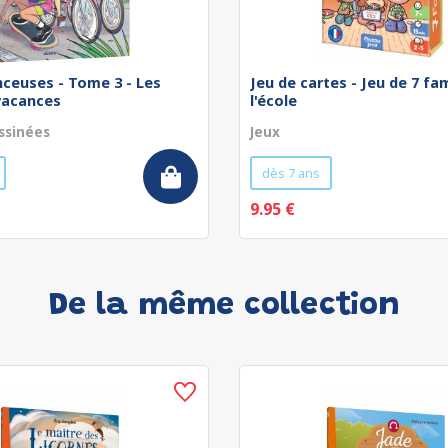
nceuses - Tome 3 - Les
Jeu de cartes - Jeu de 7 fam
vacances
l'école
ssinées
Jeux
dès 7 ans
9.95 €
De la même collection