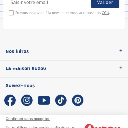
En vous inscrivant à la newsletter, vous acceptez nos
CGU
.
Nos héros
Loup
La maison Auzou
P'tit Loup
Les Héros du CP
Qui sommes-nous ?
Suivez-nous
Les Influenceuses
Notre histoire
Migali
Auzou s'engage
Petite Taupe
Auteurs et illustrateurs Auzou
Azuro
Nous rejoindre
Continuer sans accepter
Ma Boîte à Héros
Nous contacter
Nous utilisons des cookies afin de vous