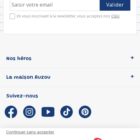
En vous inscrivant à la newsletter, vous acceptez nos
CGU
.
Nos héros
Loup
La maison Auzou
P'tit Loup
Les Héros du CP
Qui sommes-nous ?
Suivez-nous
Les Influenceuses
Notre histoire
Migali
Auzou s'engage
Petite Taupe
Auteurs et illustrateurs Auzou
Azuro
Nous rejoindre
Continuer sans accepter
Ma Boîte à Héros
Nous contacter