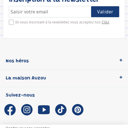
Inscription à la newsletter
En vous inscrivant à la newsletter, vous acceptez nos
CGU
.
Nos héros
Loup
La maison Auzou
P'tit Loup
Les Héros du CP
Qui sommes-nous ?
Suivez-nous
Les Influenceuses
Notre histoire
Migali
Auzou s'engage
Petite Taupe
Auteurs et illustrateurs Auzou
Azuro
Nous rejoindre