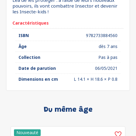
Léa de les protéger : à l’aide de leurs nouveaux
pouvoirs, ils vont combattre Insector et devenir
les Insecte-kids !
Caractéristiques
ISBN
9782733884560
Âge
dès 7 ans
Collection
Pas à pas
Date de parution
06/05/2021
Dimensions en cm
L 14.1 × H 18.6 × P 0.8
Du même âge