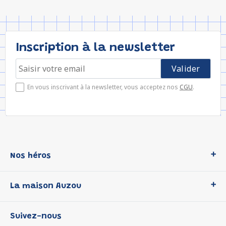
Inscription à la newsletter
En vous inscrivant à la newsletter, vous acceptez nos
CGU
.
Nos héros
Loup
La maison Auzou
P'tit Loup
Les Héros du CP
Qui sommes-nous ?
Suivez-nous
Les Influenceuses
Notre histoire