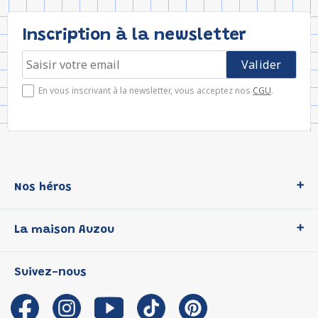
Inscription à la newsletter
En vous inscrivant à la newsletter, vous acceptez nos
CGU
.
Nos héros
Loup
La maison Auzou
P'tit Loup
Les Héros du CP
Qui sommes-nous ?
Suivez-nous
Les Influenceuses
Notre histoire
Migali
Auzou s'engage