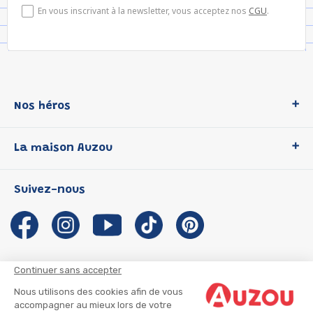
En vous inscrivant à la newsletter, vous acceptez nos
CGU
.
Nos héros
Loup
La maison Auzou
P'tit Loup
Les Héros du CP
Qui sommes-nous ?
Suivez-nous
Les Influenceuses
Notre histoire
Migali
Auzou s'engage
Petite Taupe
Auteurs et illustrateurs Auzou
Azuro
Nous rejoindre
Continuer sans accepter
Ma Boîte à Héros
Nous contacter
Nous utilisons des cookies afin de vous
CGU
Suivre mon colis
accompagner au mieux lors de votre