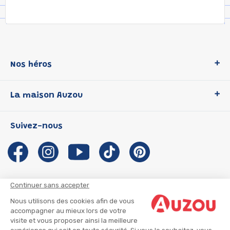
Nos héros
Loup
La maison Auzou
P'tit Loup
Les Héros du CP
Qui sommes-nous ?
Suivez-nous
Les Influenceuses
Notre histoire
Migali
Auzou s'engage
Petite Taupe
Auteurs et illustrateurs Auzou
Azuro
Nous rejoindre
Continuer sans accepter
Ma Boîte à Héros
Nous contacter
Nous utilisons des cookies afin de vous
CGU
Suivre mon colis
accompagner au mieux lors de votre
visite et vous proposer ainsi la meilleure
Infos consommateur
CGV