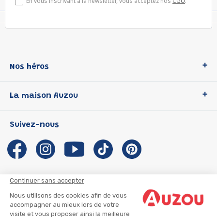
En vous inscrivant à la newsletter, vous acceptez nos
CGU
.
Nos héros
Loup
La maison Auzou
P'tit Loup
Les Héros du CP
Qui sommes-nous ?
Suivez-nous
Les Influenceuses
Notre histoire
Migali
Auzou s'engage
Petite Taupe
Auteurs et illustrateurs Auzou
Azuro
Nous rejoindre
Continuer sans accepter
Ma Boîte à Héros
Nous contacter
Nous utilisons des cookies afin de vous
CGU
Suivre mon colis
accompagner au mieux lors de votre
visite et vous proposer ainsi la meilleure
Infos consommateur
CGV