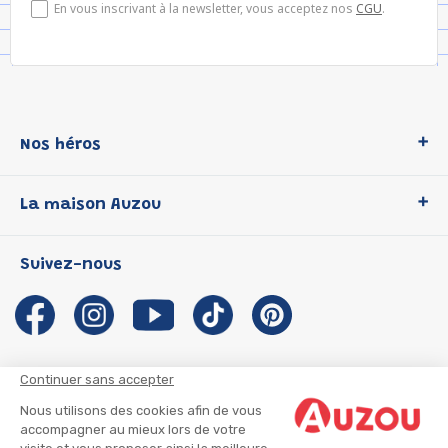
En vous inscrivant à la newsletter, vous acceptez nos
CGU
.
Nos héros
Loup
La maison Auzou
P'tit Loup
Les Héros du CP
Qui sommes-nous ?
Suivez-nous
Les Influenceuses
Notre histoire
Migali
Auzou s'engage
Petite Taupe
Auteurs et illustrateurs Auzou
Azuro
Nous rejoindre
Continuer sans accepter
Ma Boîte à Héros
Nous contacter
Nous utilisons des cookies afin de vous
CGU
Suivre mon colis
accompagner au mieux lors de votre