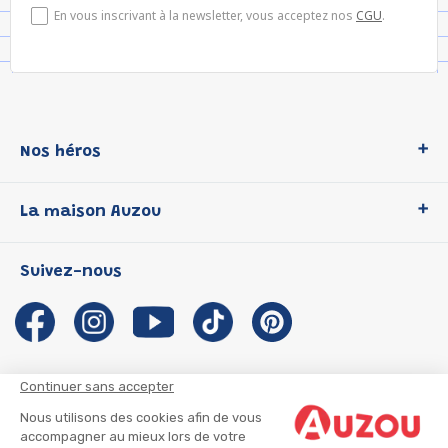
En vous inscrivant à la newsletter, vous acceptez nos
CGU
.
Nos héros
Loup
La maison Auzou
P'tit Loup
Les Héros du CP
Qui sommes-nous ?
Suivez-nous
Les Influenceuses
Notre histoire
Migali
Auzou s'engage
Petite Taupe
Auteurs et illustrateurs Auzou
Azuro
Nous rejoindre
Continuer sans accepter
Ma Boîte à Héros
Nous contacter
Nous utilisons des cookies afin de vous
CGU
Suivre mon colis
accompagner au mieux lors de votre