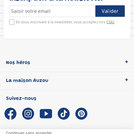
En vous inscrivant à la newsletter, vous acceptez nos
CGU
.
Nos héros
Loup
La maison Auzou
P'tit Loup
Les Héros du CP
Qui sommes-nous ?
Suivez-nous
Les Influenceuses
Notre histoire
Migali
Auzou s'engage
Petite Taupe
Auteurs et illustrateurs Auzou
Azuro
Nous rejoindre
Continuer sans accepter