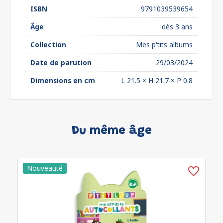
ISBN
9791039539654
Âge
dès 3 ans
Collection
Mes p'tits albums
Date de parution
29/03/2024
Dimensions en cm
L 21.5 × H 21.7 × P 0.8
Du même âge