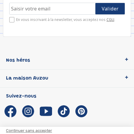
En vous inscrivant à la newsletter, vous acceptez nos
CGU
.
Nos héros
Loup
La maison Auzou
P'tit Loup
Les Héros du CP
Qui sommes-nous ?
Suivez-nous
Les Influenceuses
Notre histoire
Migali
Auzou s'engage
Petite Taupe
Auteurs et illustrateurs Auzou
Azuro
Nous rejoindre
Continuer sans accepter