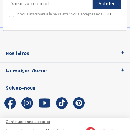
En vous inscrivant à la newsletter, vous acceptez nos
CGU
.
Nos héros
Loup
La maison Auzou
P'tit Loup
Les Héros du CP
Qui sommes-nous ?
Suivez-nous
Les Influenceuses
Notre histoire
Migali
Auzou s'engage
Petite Taupe
Auteurs et illustrateurs Auzou
Azuro
Nous rejoindre
Continuer sans accepter
Ma Boîte à Héros
Nous contacter