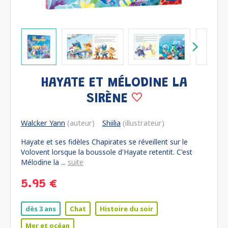
HAYATE ET MÉLODINE LA
SIRÈNE
Walcker Yann
(auteur)
Shiilia
(illustrateur)
Hayate et ses fidèles Chapirates se réveillent sur le
Volovent lorsque la boussole d'Hayate retentit. C'est
Mélodine la ...
suite
5.95 €
dès 3 ans
Chat
Histoire du soir
Mer et océan