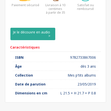
Paiement sécurisé
Livraison à 10
Satisfait ou
centimes
remboursé
à partir de 35
euros*
Je le découvre en audio
Caractéristiques
ISBN
9782733867006
Âge
dès 3 ans
Collection
Mes p'tits albums
Date de parution
23/05/2019
Dimensions en cm
L 21.5 × H 21.7 × P 0.8