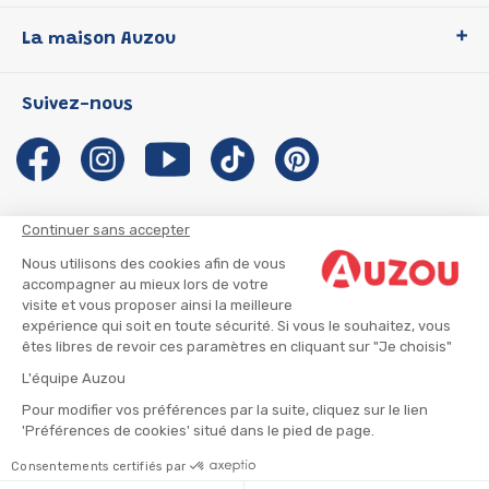
Loup
La maison Auzou
P'tit Loup
Les Héros du CP
Qui sommes-nous ?
Suivez-nous
Les Influenceuses
Notre histoire
Migali
Auzou s'engage
Petite Taupe
Auteurs et illustrateurs Auzou
Azuro
Nous rejoindre
Continuer sans accepter
Ma Boîte à Héros
Nous contacter
Nous utilisons des cookies afin de vous
CGU
Suivre mon colis
accompagner au mieux lors de votre
visite et vous proposer ainsi la meilleure
Infos consommateur
CGV
expérience qui soit en toute sécurité. Si vous le souhaitez, vous
Mentions légales
êtes libres de revoir ces paramètres en cliquant sur "Je choisis"
Nous rejoindre
L'équipe Auzou
Pour modifier vos préférences par la suite, cliquez sur le lien
'Préférences de cookies' situé dans le pied de page.
© 2026 - AUZOU
|
Plan du site
Consentements certifiés par