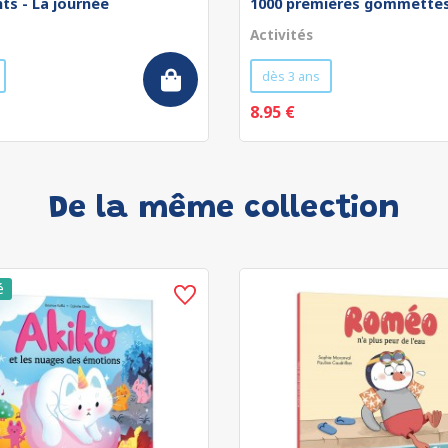
ts - La journée
1000 premières gommettes 
Activités
dès 3 ans
8.95 €
De la même collection