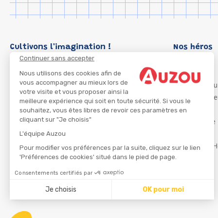
Cultivons l'imagination !
Nos héros
Continuer sans accepter
Loup
P'tit Loup
Nous utilisons des cookies afin de
vous accompagner au mieux lors de
Les Héros du
votre visite et vous proposer ainsi la
Les Influenc
meilleure expérience qui soit en toute sécurité. Si vous le
Migali
souhaitez, vous êtes libres de revoir ces paramètres en
cliquant sur "Je choisis"
Petite Taupe
Azuro
L'équipe Auzou
Ma Boîte à H
Pour modifier vos préférences par la suite, cliquez sur le lien
'Préférences de cookies' situé dans le pied de page.
Consentements certifiés par
CGU
Je choisis
OK pour moi
Axeptio consent
Plateforme de Gestion du Consentement : Personnalisez
Notre plateforme vous permet d'adapter et de gérer vos 