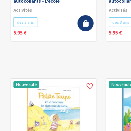
autocollants - L'école
autocollan
Activités
Activités
dès 3 ans
dès 3 ans
5.95 €
5.95 €