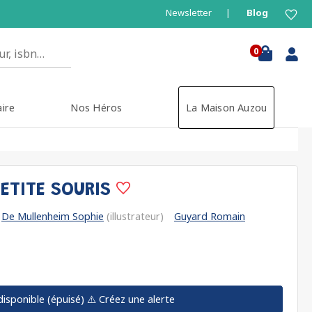
Newsletter
Blog
0
aire
Nos Héros
La Maison Auzou
PETITE SOURIS
De Mullenheim Sophie
(illustrateur)
Guyard Romain
disponible (épuisé)
⚠️ Créez une alerte