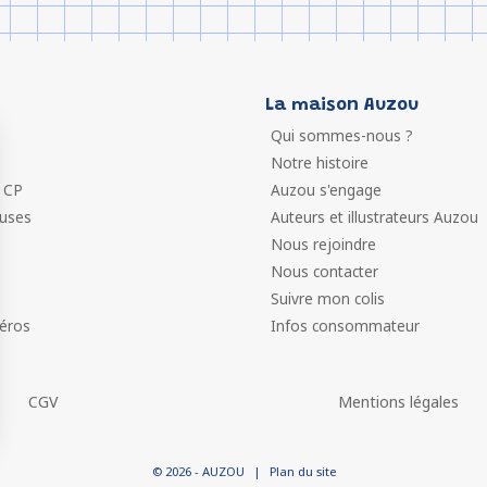
La maison Auzou
Qui sommes-nous ?
Notre histoire
 CP
Auzou s'engage
euses
Auteurs et illustrateurs Auzou
Nous rejoindre
Nous contacter
Suivre mon colis
éros
Infos consommateur
CGV
Mentions légales
 vos Options
© 2026 - AUZOU
|
Plan du site
paramètres de confidentialité, en garantissant la conformit