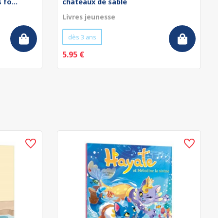
fo...
châteaux de sable
Livres jeunesse
dès 3 ans
5.95 €