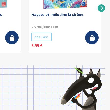
au
Hayate et mélodine la sirène
Livres jeunesse
dès 3 ans
5.95 €