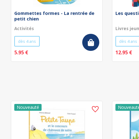
Gommettes formes - La rentrée de
Les questi
petit chien
Activités
Livres jeu
dès 4 ans
dès 4 ans
5.95 €
12.95 €