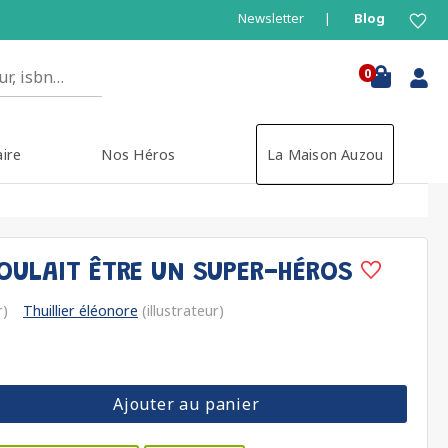
Newsletter
Blog
0
aire
Nos Héros
La Maison Auzou
VOULAIT ÊTRE UN SUPER-HÉROS
r)
Thuillier éléonore
(illustrateur)
Ajouter au panier