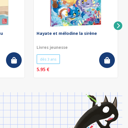
au
Hayate et mélodine la sirène
Livres jeunesse
dès 3 ans
5.95 €