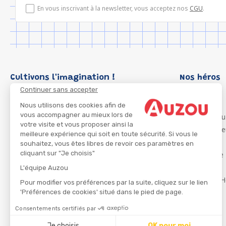
En vous inscrivant à la newsletter, vous acceptez nos
CGU
.
Cultivons l'imagination !
Nos héros
Continuer sans accepter
Loup
P'tit Loup
Nous utilisons des cookies afin de
vous accompagner au mieux lors de
Les Héros du
votre visite et vous proposer ainsi la
Les Influenc
meilleure expérience qui soit en toute sécurité. Si vous le
Migali
souhaitez, vous êtes libres de revoir ces paramètres en
cliquant sur "Je choisis"
Petite Taupe
Azuro
L'équipe Auzou
Ma Boîte à H
Pour modifier vos préférences par la suite, cliquez sur le lien
'Préférences de cookies' situé dans le pied de page.
Consentements certifiés par
CGU
Je choisis
OK pour moi