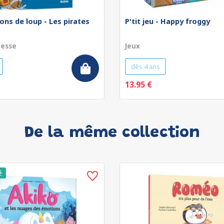
ons de loup - Les pirates
P'tit jeu - Happy froggy
nesse
Jeux
dès 4 ans
13.95 €
De la même collection