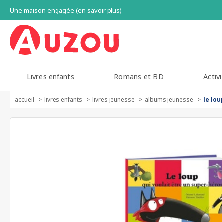
Une maison engagée (en savoir plus)
Livres enfants
Romans et BD
Activi
accueil
livres enfants
livres jeunesse
albums jeunesse
le lou