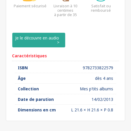
Paiement sécurisé
Livraison à 10
Satisfait ou
centimes
remboursé
à partir de 35
euros*
Je le découvre en audio
Caractéristiques
ISBN
9782733822579
Âge
dès 4 ans
Collection
Mes p'tits albums
Date de parution
14/02/2013
Dimensions en cm
L 21.6 × H 21.6 × P 0.8