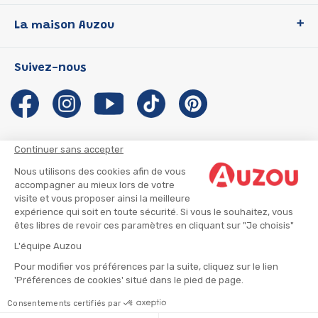
Loup
La maison Auzou
P'tit Loup
Les Héros du CP
Qui sommes-nous ?
Suivez-nous
Les Influenceuses
Notre histoire
Migali
Auzou s'engage
Petite Taupe
Auteurs et illustrateurs Auzou
Azuro
Nous rejoindre
Continuer sans accepter
Ma Boîte à Héros
Nous contacter
Nous utilisons des cookies afin de vous
CGU
Suivre mon colis
accompagner au mieux lors de votre
visite et vous proposer ainsi la meilleure
Infos consommateur
CGV
expérience qui soit en toute sécurité. Si vous le souhaitez, vous
Mentions légales
êtes libres de revoir ces paramètres en cliquant sur "Je choisis"
Nous rejoindre
L'équipe Auzou
Pour modifier vos préférences par la suite, cliquez sur le lien
'Préférences de cookies' situé dans le pied de page.
© 2026 - AUZOU
|
Plan du site
Consentements certifiés par