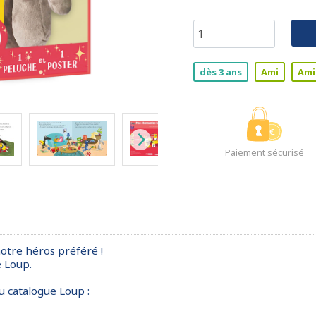
dès 3 ans
Ami
Ami
Paiement sécurisé
notre héros préféré !
e Loup.
u catalogue Loup :