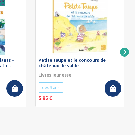
lants -
Petite taupe et le concours de
fo...
châteaux de sable
Livres jeunesse
dès 3 ans
5.95 €