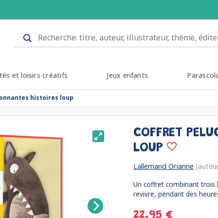
tés et loisirs créatifs
Jeux enfants
Parascol
tonnantes histoires loup
COFFRET PELU
LOUP
Lallemand Orianne
(auteu
Un coffret combinant trois 
revivre, pendant des heures,
22.95 €