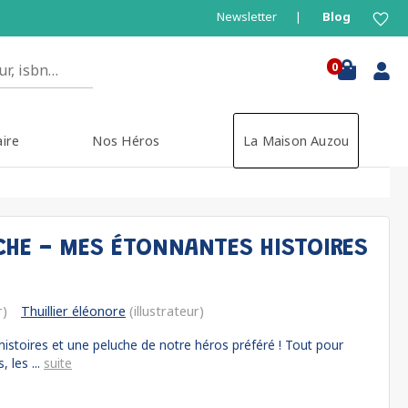
Newsletter
Blog
0
aire
Nos Héros
La Maison Auzou
CHE - MES ÉTONNANTES HISTOIRES
r)
Thuillier éléonore
(illustrateur)
histoires et une peluche de notre héros préféré ! Tout pour
 les ...
suite