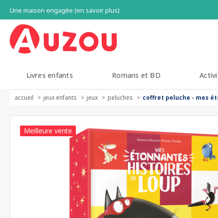
Une maison engagée (en savoir plus)
Livres enfants
Romans et BD
Activi
accueil
jeux enfants
jeux
peluches
coffret peluche - mes é