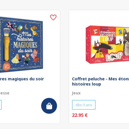
res magiques du soir
Coffret peluche - Mes éto
histoires loup
nesse
Jeux
dès 3 ans
22.95 €