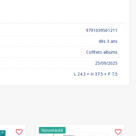
9791039561211
dès 3 ans
Coffrets albums
25/09/2025
L 24.3 × H 37.5 × P 7.5