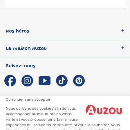
Nos héros
Loup
La maison Auzou
P'tit Loup
Les Héros du CP
Qui sommes-nous ?
Suivez-nous
Les Influenceuses
Notre histoire
Migali
Auzou s'engage
Petite Taupe
Auteurs et illustrateurs Auzou
Azuro
Nous rejoindre
Continuer sans accepter
Ma Boîte à Héros
Nous contacter
Nous utilisons des cookies afin de vous
CGU
Suivre mon colis
accompagner au mieux lors de votre
visite et vous proposer ainsi la meilleure
Infos consommateur
CGV
expérience qui soit en toute sécurité. Si vous le souhaitez, vous
Mentions légales