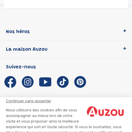
Nos héros
Loup
La maison Auzou
P'tit Loup
Les Héros du CP
Qui sommes-nous ?
Suivez-nous
Les Influenceuses
Notre histoire
Migali
Auzou s'engage
Petite Taupe
Auteurs et illustrateurs Auzou
Azuro
Nous rejoindre
Continuer sans accepter
Ma Boîte à Héros
Nous contacter
Nous utilisons des cookies afin de vous
CGU
Suivre mon colis
accompagner au mieux lors de votre
visite et vous proposer ainsi la meilleure
Infos consommateur
CGV
expérience qui soit en toute sécurité. Si vous le souhaitez, vous
Mentions légales