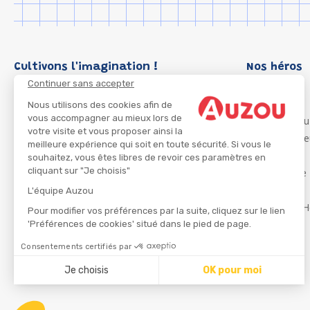
Cultivons l'imagination !
Nos héros
Continuer sans accepter
Loup
P'tit Loup
Nous utilisons des cookies afin de
vous accompagner au mieux lors de
Les Héros du
votre visite et vous proposer ainsi la
Les Influenc
meilleure expérience qui soit en toute sécurité. Si vous le
Migali
souhaitez, vous êtes libres de revoir ces paramètres en
cliquant sur "Je choisis"
Petite Taupe
Azuro
L'équipe Auzou
Ma Boîte à H
Pour modifier vos préférences par la suite, cliquez sur le lien
'Préférences de cookies' situé dans le pied de page.
Consentements certifiés par
CGU
Je choisis
OK pour moi
Axeptio consent
Plateforme de Gestion du Consentement : Personnalisez
Notre plateforme vous permet d'adapter et de gérer vos 