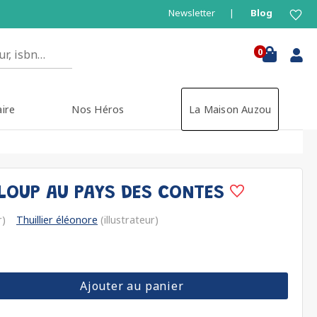
Newsletter
Blog
0
aire
Nos Héros
La Maison Auzou
LOUP AU PAYS DES CONTES
r)
Thuillier éléonore
(illustrateur)
Ajouter au panier