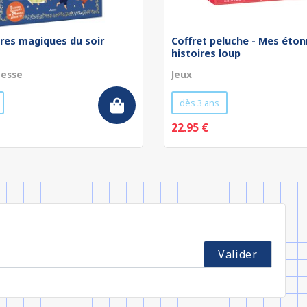
res magiques du soir
Coffret peluche - Mes éto
histoires loup
nesse
Jeux
dès 3 ans
22.95 €