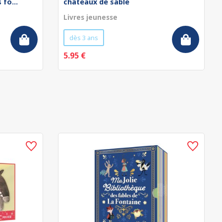
fo...
châteaux de sable
Livres jeunesse
dès 3 ans
5.95 €