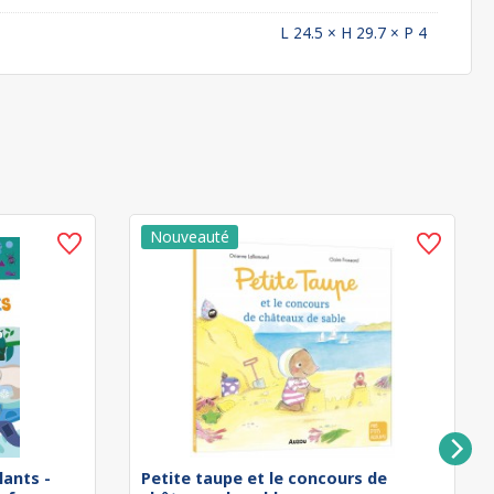
L 24.5 × H 29.7 × P 4
lants -
Petite taupe et le concours de