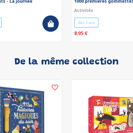
ts - La journée
1000 premières gommettes 
Activités
dès 3 ans
8.95 €
De la même collection