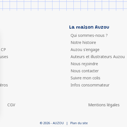
La maison Auzou
Qui sommes-nous ?
Notre histoire
 CP
Auzou s'engage
euses
Auteurs et illustrateurs Auzou
Nous rejoindre
Nous contacter
Suivre mon colis
éros
Infos consommateur
CGV
Mentions légales
 vos Options
© 2026 - AUZOU
|
Plan du site
paramètres de confidentialité, en garantissant la conformit