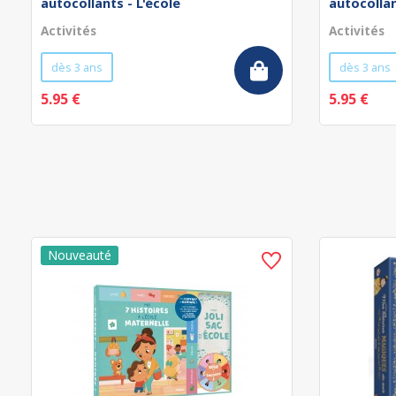
autocollants - L'école
autocollan
Activités
Activités
dès 3 ans
dès 3 ans
5.95 €
5.95 €