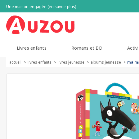
Une maison engagée (en savoir plus)
Livres enfants
Romans et BD
Activi
accueil
livres enfants
livres jeunesse
albums jeunesse
ma ma