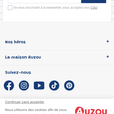
En vous inscrivant à la newsletter, vous acceptez nos
CGU
.
Nos héros
Loup
La maison Auzou
P'tit Loup
Les Héros du CP
Qui sommes-nous ?
Suivez-nous
Les Influenceuses
Notre histoire
Migali
Auzou s'engage
Petite Taupe
Auteurs et illustrateurs Auzou
Azuro
Nous rejoindre
Continuer sans accepter
Ma Boîte à Héros
Nous contacter
Nous utilisons des cookies afin de vous
CGU
Suivre mon colis