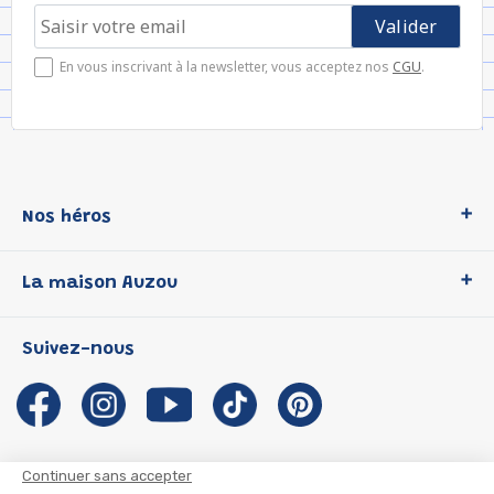
En vous inscrivant à la newsletter, vous acceptez nos
CGU
.
Nos héros
Loup
La maison Auzou
P'tit Loup
Les Héros du CP
Qui sommes-nous ?
Suivez-nous
Les Influenceuses
Notre histoire
Migali
Auzou s'engage
Petite Taupe
Auteurs et illustrateurs Auzou
Azuro
Nous rejoindre
Continuer sans accepter
Ma Boîte à Héros
Nous contacter