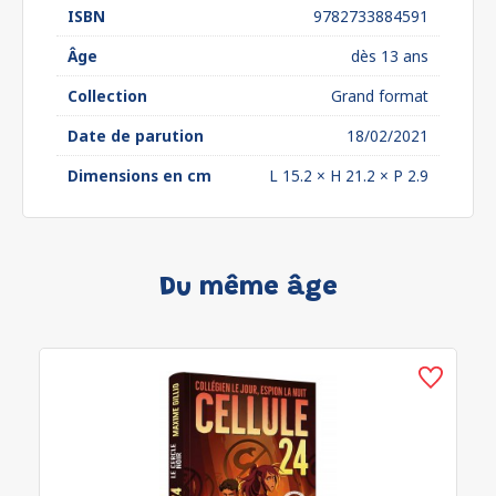
ISBN
9782733884591
Âge
dès 13 ans
Collection
Grand format
Date de parution
18/02/2021
Dimensions en cm
L 15.2 × H 21.2 × P 2.9
Du même âge