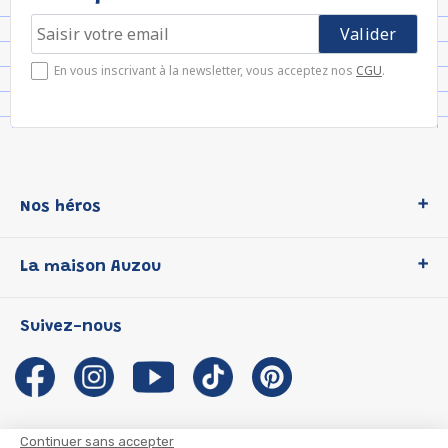
En vous inscrivant à la newsletter, vous acceptez nos
CGU
.
Nos héros
Loup
La maison Auzou
P'tit Loup
Les Héros du CP
Qui sommes-nous ?
Suivez-nous
Les Influenceuses
Notre histoire
Migali
Auzou s'engage
Petite Taupe
Auteurs et illustrateurs Auzou
Azuro
Nous rejoindre
Continuer sans accepter