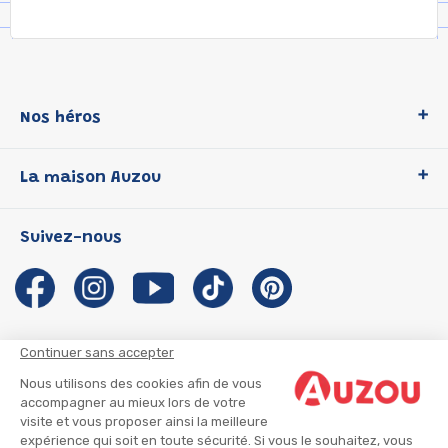
Nos héros
Loup
La maison Auzou
P'tit Loup
Les Héros du CP
Qui sommes-nous ?
Suivez-nous
Les Influenceuses
Notre histoire
Migali
Auzou s'engage
Petite Taupe
Auteurs et illustrateurs Auzou
Azuro
Nous rejoindre
Continuer sans accepter
Ma Boîte à Héros
Nous contacter
Nous utilisons des cookies afin de vous
CGU
Suivre mon colis
accompagner au mieux lors de votre
visite et vous proposer ainsi la meilleure
Infos consommateur
CGV
expérience qui soit en toute sécurité. Si vous le souhaitez, vous