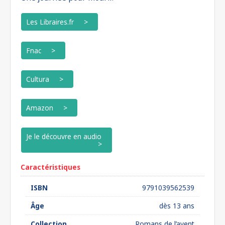
Les Libraires.fr
Fnac
Cultura
Amazon
Je le découvre en audio
Caractéristiques
ISBN
9791039562539
Âge
dès 13 ans
Collection
Romans de l’avent