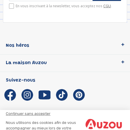
En vous inscrivant à la newsletter, vous acceptez nos
CGU
.
Nos héros
Loup
La maison Auzou
P'tit Loup
Les Héros du CP
Qui sommes-nous ?
Suivez-nous
Les Influenceuses
Notre histoire
Migali
Auzou s'engage
Petite Taupe
Auteurs et illustrateurs Auzou
Azuro
Nous rejoindre
Continuer sans accepter
Ma Boîte à Héros
Nous contacter
Nous utilisons des cookies afin de vous
CGU
Suivre mon colis
accompagner au mieux lors de votre