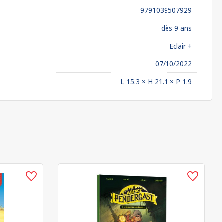
9791039507929
dès 9 ans
Eclair +
07/10/2022
L 15.3 × H 21.1 × P 1.9