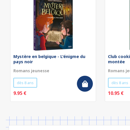
Mystère en belgique - L'énigme du
Club cooki
pays noir
montée
Romans jeunesse
Romans je
dès 8 ans
dès 8 ans
9.95 €
10.95 €