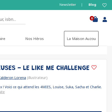
Newsletter
Blog
0
aire
Nos Héros
La Maison Auzou
EUSES - LE LIKE ME CHALLENGE
Calderon Lorena
(illustrateur)
x ! Voici ce qui attend les 4MIES, Louise, Suka, Sacha et Charlie.
uite