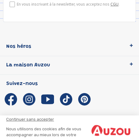
En vous inscrivant à la newsletter, vous acceptez nos
CGU
.
Nos héros
Loup
La maison Auzou
P'tit Loup
Les Héros du CP
Qui sommes-nous ?
Suivez-nous
Les Influenceuses
Notre histoire
Migali
Auzou s'engage
Petite Taupe
Auteurs et illustrateurs Auzou
Azuro
Nous rejoindre
Continuer sans accepter
Ma Boîte à Héros
Nous contacter
Nous utilisons des cookies afin de vous
CGU
Suivre mon colis
accompagner au mieux lors de votre