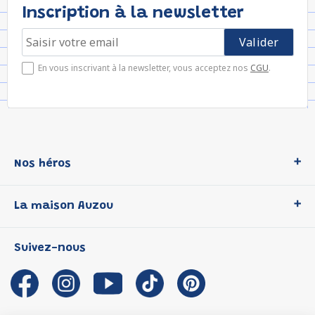
Inscription à la newsletter
En vous inscrivant à la newsletter, vous acceptez nos
CGU
.
Nos héros
Loup
La maison Auzou
P'tit Loup
Les Héros du CP
Qui sommes-nous ?
Suivez-nous
Les Influenceuses
Notre histoire
Migali
Auzou s'engage
Petite Taupe
Auteurs et illustrateurs Auzou