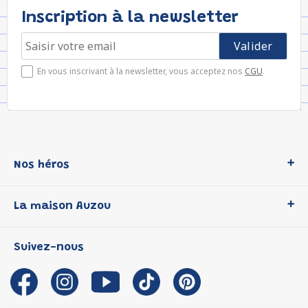
Inscription à la newsletter
En vous inscrivant à la newsletter, vous acceptez nos
CGU
.
Nos héros
Loup
La maison Auzou
P'tit Loup
Les Héros du CP
Qui sommes-nous ?
Suivez-nous
Les Influenceuses
Notre histoire
Migali
Auzou s'engage
Petite Taupe
Auteurs et illustrateurs Auzou