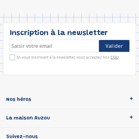
Inscription à la newsletter
En vous inscrivant à la newsletter, vous acceptez nos
CGU
.
Nos héros
Loup
La maison Auzou
P'tit Loup
Les Héros du CP
Qui sommes-nous ?
Suivez-nous