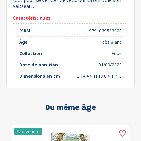
tout pour se venger de ceux qui lui ont volé son
vaisseau…
Caractéristiques
ISBN
9791039533928
Âge
dès 8 ans
Collection
Eclair
Date de parution
01/09/2023
Dimensions en cm
L 14.4 × H 19.8 × P 1.3
Du même âge