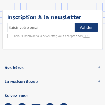
Inscription à la newsletter
En vous inscrivant à la newsletter, vous acceptez nos
CGU
.
Nos héros
Loup
La maison Auzou
P'tit Loup
Les Héros du CP
Qui sommes-nous ?
Suivez-nous
Les Influenceuses
Notre histoire