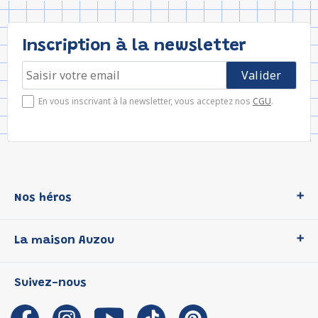
Inscription à la newsletter
En vous inscrivant à la newsletter, vous acceptez nos
CGU
.
Nos héros
Loup
La maison Auzou
P'tit Loup
Les Héros du CP
Qui sommes-nous ?
Suivez-nous
Les Influenceuses
Notre histoire
Migali
Auzou s'engage