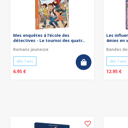
Mes enquêtes à l'école des
Les influe
détectives - Le tournoi des quatr...
4mies en 
Romans jeunesse
Bandes de
dès 7 ans
dès 7 ans
6.95 €
12.95 €