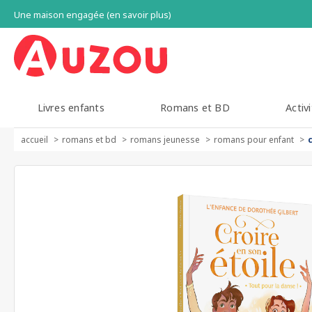
Une maison engagée (en savoir plus)
Livres enfants
Romans et BD
Activi
accueil
romans et bd
romans jeunesse
romans pour enfant