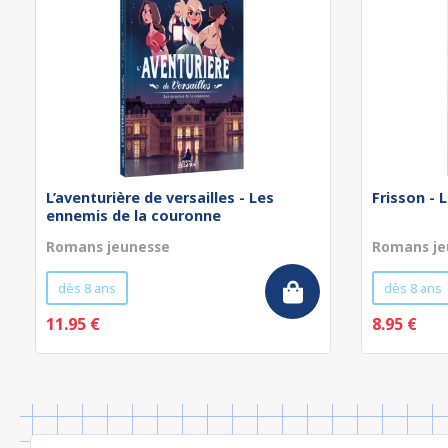
L’aventurière de versailles - Les
Frisson - 
ennemis de la couronne
Romans jeunesse
Romans je
dès 8 ans
dès 8 ans
11.95 €
8.95 €