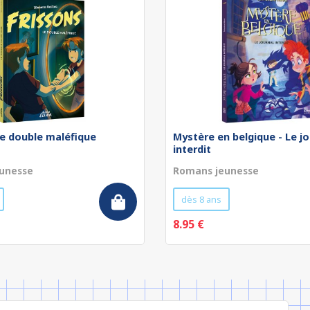
Le double maléfique
Mystère en belgique - Le jo
interdit
unesse
Romans jeunesse
dès 8 ans
8.95 €