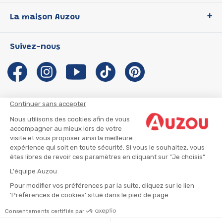
Loup
La maison Auzou
P'tit Loup
Les Héros du CP
Qui sommes-nous ?
Suivez-nous
Les Influenceuses
Notre histoire
Migali
Auzou s'engage
Petite Taupe
Auteurs et illustrateurs Auzou
Azuro
Nous rejoindre
Continuer sans accepter
Ma Boîte à Héros
Nous contacter
Nous utilisons des cookies afin de vous
CGU
Suivre mon colis
accompagner au mieux lors de votre
visite et vous proposer ainsi la meilleure
Infos consommateur
CGV
expérience qui soit en toute sécurité. Si vous le souhaitez, vous
Mentions légales
êtes libres de revoir ces paramètres en cliquant sur "Je choisis"
Nous rejoindre
L'équipe Auzou
Pour modifier vos préférences par la suite, cliquez sur le lien
'Préférences de cookies' situé dans le pied de page.
© 2026 - AUZOU
|
Plan du site
Consentements certifiés par