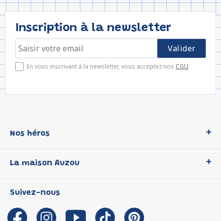
Inscription à la newsletter
En vous inscrivant à la newsletter, vous acceptez nos
CGU
.
Nos héros
Loup
La maison Auzou
P'tit Loup
Les Héros du CP
Qui sommes-nous ?
Suivez-nous
Les Influenceuses
Notre histoire
Migali
Auzou s'engage