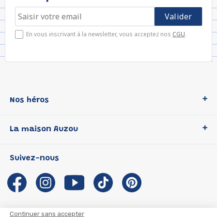
En vous inscrivant à la newsletter, vous acceptez nos
CGU
.
Nos héros
Loup
La maison Auzou
P'tit Loup
Les Héros du CP
Qui sommes-nous ?
Suivez-nous
Les Influenceuses
Notre histoire
Migali
Auzou s'engage
Petite Taupe
Auteurs et illustrateurs Auzou
Azuro
Nous rejoindre
Continuer sans accepter