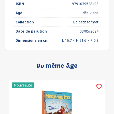
ISBN
9791039528498
Âge
dès 7 ans
Collection
Bd petit format
Date de parution
03/05/2024
Dimensions en cm
L 16.7 × H 21.6 × P 0.9
Du même âge