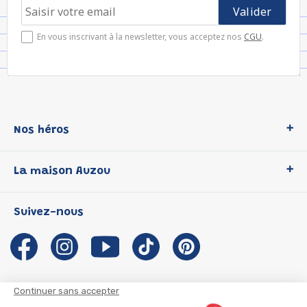
En vous inscrivant à la newsletter, vous acceptez nos
CGU
.
Nos héros
Loup
La maison Auzou
P'tit Loup
Les Héros du CP
Qui sommes-nous ?
Suivez-nous
Les Influenceuses
Notre histoire
Migali
Auzou s'engage
Petite Taupe
Auteurs et illustrateurs Auzou
Azuro
Nous rejoindre
Continuer sans accepter
Ma Boîte à Héros
Nous contacter