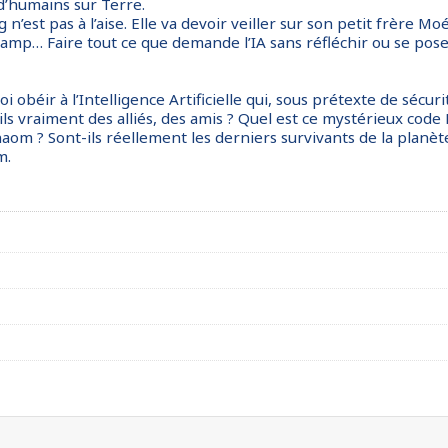
d’humains sur Terre.
’est pas à l’aise. Elle va devoir veiller sur son petit frère Mo
on camp… Faire tout ce que demande l’IA sans réfléchir ou se p
 obéir à l’Intelligence Artificielle qui, sous prétexte de sécur
-ils vraiment des alliés, des amis ? Quel est ce mystérieux code 
enaom ? Sont-ils réellement les derniers survivants de la planè
m.