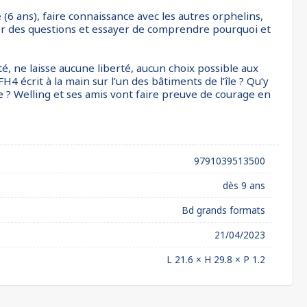
é (6 ans), faire connaissance avec les autres orphelins,
oser des questions et essayer de comprendre pourquoi et
ité, ne laisse aucune liberté, aucun choix possible aux
FH4 écrit à la main sur l’un des bâtiments de l’île ? Qu’y
te ? Welling et ses amis vont faire preuve de courage en
9791039513500
dès 9 ans
Bd grands formats
21/04/2023
L 21.6 × H 29.8 × P 1.2