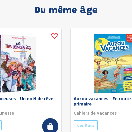
Du même âge
nceuses - Un noël de rêve
Auzou vacances - En route 
primaire
unesse
Cahiers de vacances
dès 9 ans