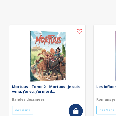
Mortuus - Tome 2 - Mortuus -je suis
Les influe
venu, j'ai vu, j'ai mord...
Bandes dessinées
Romans je
dès 9 ans
dès 9 ans