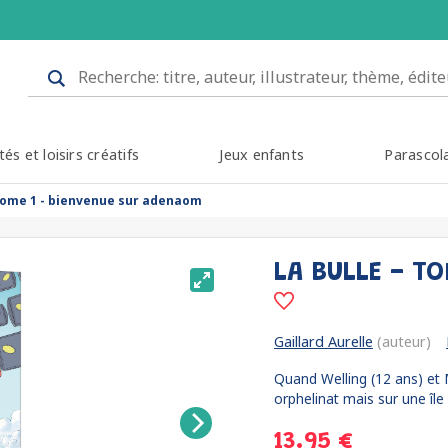
tés et loisirs créatifs
Jeux enfants
Parascol
- tome 1 - bienvenue sur adenaom
LA BULLE - T
Gaillard Aurelle
(auteur)
Quand Welling (12 ans) et M
orphelinat mais sur une île é
13.95 €