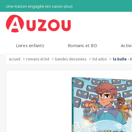
Une maison engagée (en savoir plus)
Livres enfants
Romans et BD
Activi
accueil
romans et bd
bandes dessinées
bd ados
la bulle 