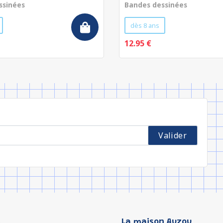
ssinées
Bandes dessinées
dès 8 ans
12.95 €
La maison Auzou