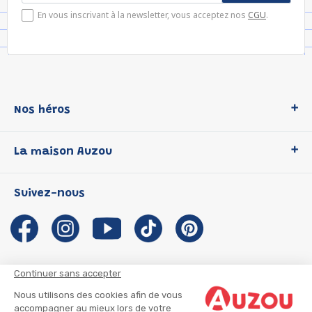
En vous inscrivant à la newsletter, vous acceptez nos
CGU
.
Nos héros
Loup
La maison Auzou
P'tit Loup
Les Héros du CP
Qui sommes-nous ?
Suivez-nous
Les Influenceuses
Notre histoire
Migali
Auzou s'engage
Petite Taupe
Auteurs et illustrateurs Auzou
Azuro
Nous rejoindre
Continuer sans accepter
Ma Boîte à Héros
Nous contacter
Nous utilisons des cookies afin de vous
CGU
Suivre mon colis
accompagner au mieux lors de votre