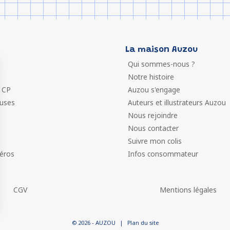
La maison Auzou
Qui sommes-nous ?
Notre histoire
 CP
Auzou s'engage
euses
Auteurs et illustrateurs Auzou
Nous rejoindre
Nous contacter
Suivre mon colis
éros
Infos consommateur
CGV
Mentions légales
 vos Options
© 2026 - AUZOU
|
Plan du site
paramètres de confidentialité, en garantissant la conformit