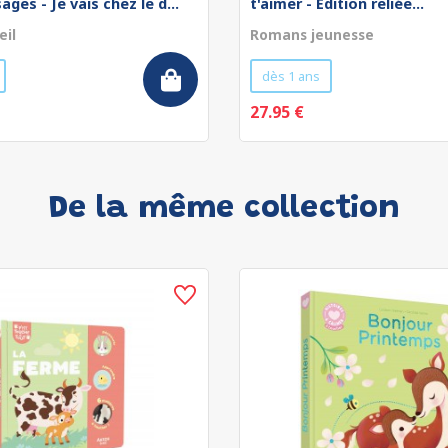
ges - Je vais chez le d...
t'aimer - Édition reliée...
eil
Romans jeunesse
dès 1 ans
27.95 €
De la même collection