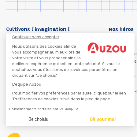
Cultivons l'imagination !
Nos héros
Continuer sans accepter
Loup
P'tit Loup
Nous utilisons des cookies afin de
vous accompagner au mieux lors de
Les Héros du
votre visite et vous proposer ainsi la
Les Influenc
meilleure expérience qui soit en toute sécurité. Si vous le
Migali
souhaitez, vous êtes libres de revoir ces paramètres en
cliquant sur "Je choisis"
Petite Taupe
Azuro
L'équipe Auzou
Ma Boîte à H
Pour modifier vos préférences par la suite, cliquez sur le lien
'Préférences de cookies' situé dans le pied de page.
Consentements certifiés par
CGU
Je choisis
OK pour moi
Axeptio consent
Plateforme de Gestion du Consentement : Personnalisez
Notre plateforme vous permet d'adapter et de gérer vos 