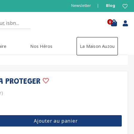
Newsletter
Blog
0
aire
Nos Héros
La Maison Auzou
A PROTEGER
r)
Ajouter au panier