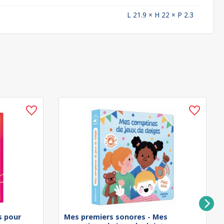
L 21.9 × H 22 × P 2.3
rs pour
Mes premiers sonores - Mes