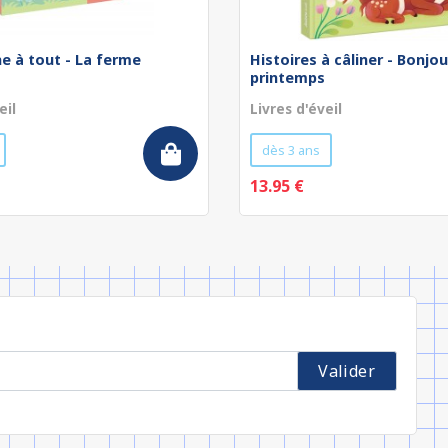
he à tout - La ferme
Histoires à câliner - Bonjou
printemps
eil
Livres d'éveil
dès 3 ans
13.95 €