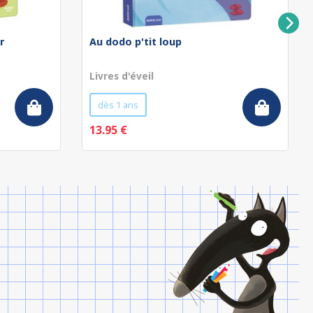
r
Au dodo p'tit loup
Livres d'éveil
dès 1 ans
13.95 €