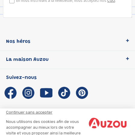
En vous inscrivant à la newsletter, vous acceptez nos
CGU
.
Nos héros
Loup
La maison Auzou
P'tit Loup
Les Héros du CP
Qui sommes-nous ?
Suivez-nous
Les Influenceuses
Notre histoire
Migali
Auzou s'engage
Petite Taupe
Auteurs et illustrateurs Auzou
Azuro
Nous rejoindre
Continuer sans accepter
Ma Boîte à Héros
Nous contacter
Nous utilisons des cookies afin de vous
CGU
Suivre mon colis
accompagner au mieux lors de votre
visite et vous proposer ainsi la meilleure
Infos consommateur
CGV