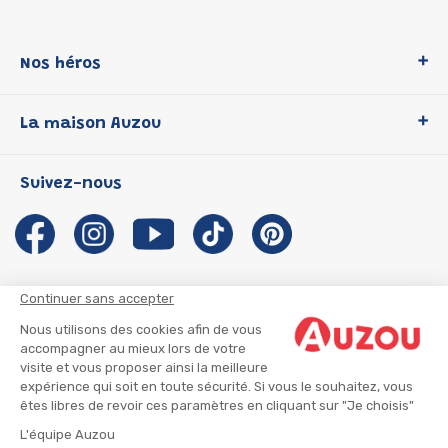
Nos héros
Loup
La maison Auzou
P'tit Loup
Les Héros du CP
Qui sommes-nous ?
Suivez-nous
Les Influenceuses
Notre histoire
Migali
Auzou s'engage
Petite Taupe
Auteurs et illustrateurs Auzou
Azuro
Nous rejoindre
Continuer sans accepter
Ma Boîte à Héros
Nous contacter
Nous utilisons des cookies afin de vous
CGU
Suivre mon colis
accompagner au mieux lors de votre
visite et vous proposer ainsi la meilleure
Infos consommateur
CGV
expérience qui soit en toute sécurité. Si vous le souhaitez, vous
Mentions légales
êtes libres de revoir ces paramètres en cliquant sur "Je choisis"
Nous rejoindre
L'équipe Auzou