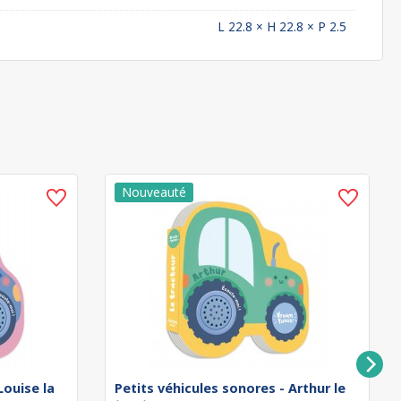
L 22.8 × H 22.8 × P 2.5
Louise la
Petits véhicules sonores - Arthur le