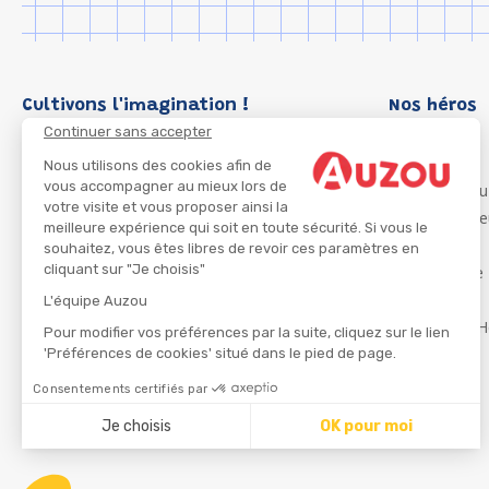
Cultivons l'imagination !
Nos héros
Continuer sans accepter
Loup
P'tit Loup
Nous utilisons des cookies afin de
vous accompagner au mieux lors de
Les Héros du
votre visite et vous proposer ainsi la
Les Influenc
meilleure expérience qui soit en toute sécurité. Si vous le
Migali
souhaitez, vous êtes libres de revoir ces paramètres en
cliquant sur "Je choisis"
Petite Taupe
Azuro
L'équipe Auzou
Ma Boîte à H
Pour modifier vos préférences par la suite, cliquez sur le lien
'Préférences de cookies' situé dans le pied de page.
Consentements certifiés par
CGU
Je choisis
OK pour moi
Axeptio consent
Plateforme de Gestion du Consentement : Personnalisez
Notre plateforme vous permet d'adapter et de gérer vos 