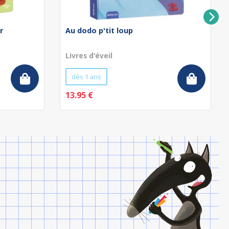
r
Au dodo p'tit loup
Livres d'éveil
dès 1 ans
13.95 €