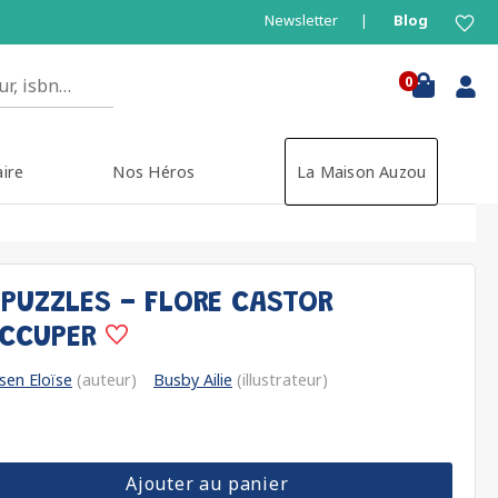
Newsletter
Blog
0
aire
Nos Héros
La Maison Auzou
 PUZZLES - FLORE CASTOR
OCCUPER
sen Eloïse
(auteur)
Busby Ailie
(illustrateur)
Ajouter au panier