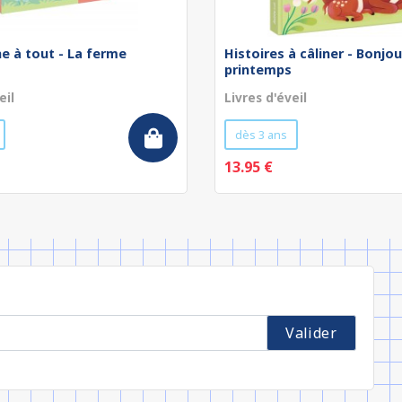
he à tout - La ferme
Histoires à câliner - Bonjou
printemps
eil
Livres d'éveil
dès 3 ans
13.95 €