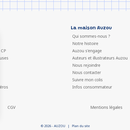
La maison Auzou
Qui sommes-nous ?
Notre histoire
 CP
Auzou s'engage
euses
Auteurs et illustrateurs Auzou
Nous rejoindre
Nous contacter
Suivre mon colis
éros
Infos consommateur
CGV
Mentions légales
 vos Options
© 2026 - AUZOU
|
Plan du site
paramètres de confidentialité, en garantissant la conformit